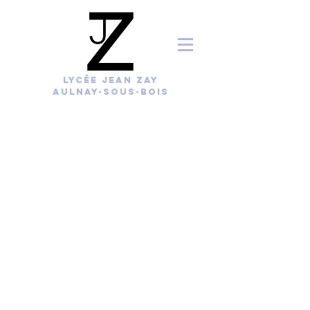
lycée jean zay
AULNAY-sous-bois