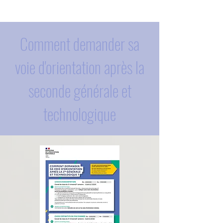
Comment demander sa
voie d'orientation après la
seconde générale et
technologique