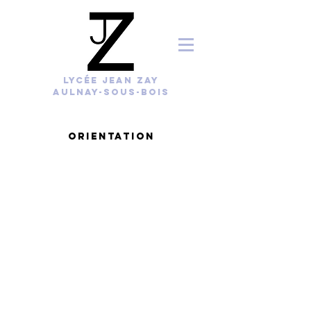
lycée jean zay
AULNAY-sous-bois
orientation